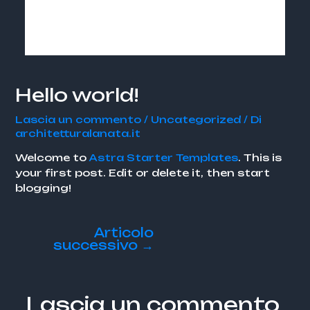
Vai
Navigazione
MAIN
al
articoli
MENU
contenuto
Hello world!
Lascia un commento
/
Uncategorized
/ Di
architetturalanata.it
Welcome to
Astra Starter Templates
. This is
your first post. Edit or delete it, then start
blogging!
Articolo
successivo
→
Lascia un commento